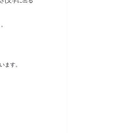
さ(文字に出る
り。
います。